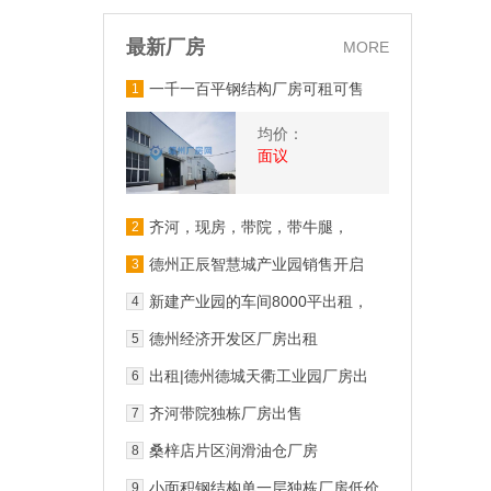
最新厂房
MORE
一千一百平钢结构厂房可租可售
1
均价：
面议
齐河，现房，带院，带牛腿，
2
6000平厂房出售 层高9.5
德州正辰智慧城产业园销售开启
3
新建产业园的车间8000平出租，
4
可办公，交通便利
德州经济开发区厂房出租
5
出租|德州德城天衢工业园厂房出
6
租
齐河带院独栋厂房出售
7
桑梓店片区润滑油仓厂房
8
小面积钢结构单一层独栋厂房低价
9