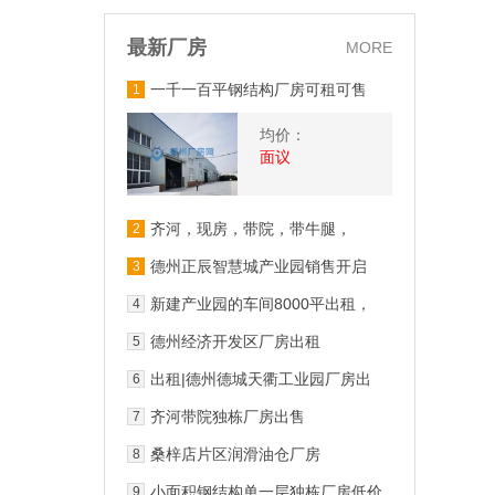
最新厂房
MORE
一千一百平钢结构厂房可租可售
1
均价：
面议
齐河，现房，带院，带牛腿，
2
6000平厂房出售 层高9.5
德州正辰智慧城产业园销售开启
3
新建产业园的车间8000平出租，
4
可办公，交通便利
德州经济开发区厂房出租
5
出租|德州德城天衢工业园厂房出
6
租
齐河带院独栋厂房出售
7
桑梓店片区润滑油仓厂房
8
小面积钢结构单一层独栋厂房低价
9