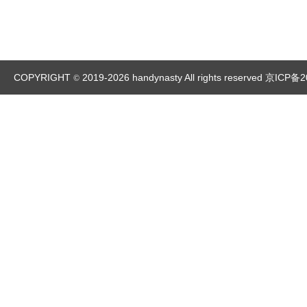
COPYRIGHT
2019-2026 handynasty All rights reserved
京ICP备2
©