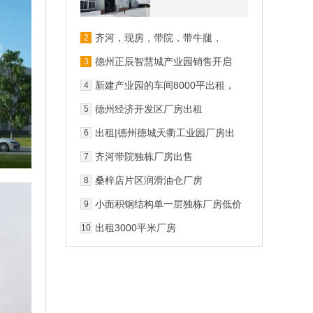
齐河，现房，带院，带牛腿，
2
6000平厂房出售 层高9.5
德州正辰智慧城产业园销售开启
3
新建产业园的车间8000平出租，
4
可办公，交通便利
德州经济开发区厂房出租
5
出租|德州德城天衢工业园厂房出
6
租
齐河带院独栋厂房出售
7
桑梓店片区润滑油仓厂房
8
小面积钢结构单一层独栋厂房低价
9
出售
出租3000平米厂房
10