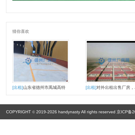
猜你喜欢
[出租]
山东省德州市禹城高特
[出租]
对外出租出售厂房，
新区产业园1000平仓库厂房出
一层赠送院子
租
COPYRIGHT
2019-2026 handynasty All rights reserved
京ICP备2
©