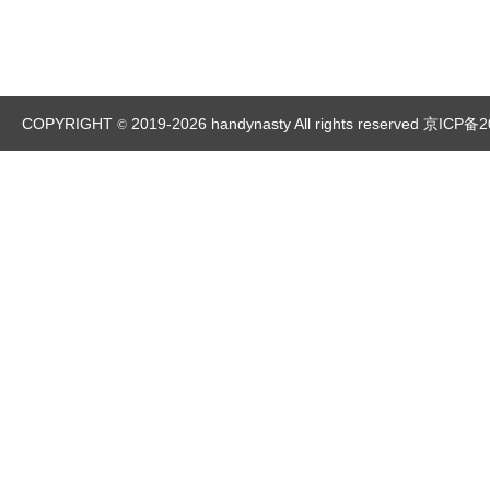
COPYRIGHT
2019-2026 handynasty All rights reserved
京ICP备2
©