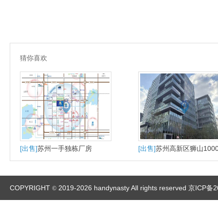
猜你喜欢
[出售]
苏州一手独栋厂房
[出售]
苏州高新区狮山100
大平层户型适合研发办公
产
COPYRIGHT
2019-2026 handynasty All rights reserved
京ICP备2
©