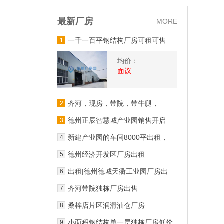
最新厂房
MORE
一千一百平钢结构厂房可租可售
1
均价：
面议
齐河，现房，带院，带牛腿，
2
6000平厂房出售 层高9.5
德州正辰智慧城产业园销售开启
3
新建产业园的车间8000平出租，
4
可办公，交通便利
德州经济开发区厂房出租
5
出租|德州德城天衢工业园厂房出
6
租
齐河带院独栋厂房出售
7
桑梓店片区润滑油仓厂房
8
小面积钢结构单一层独栋厂房低价
9