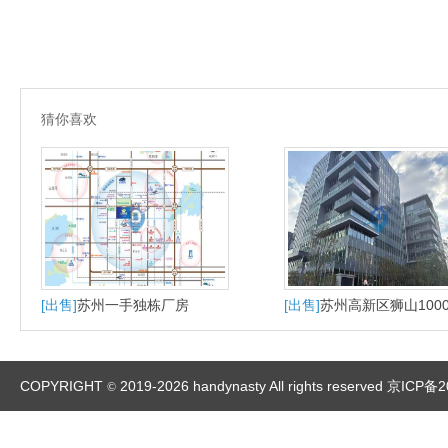
猜你喜欢
[出售]
苏州一手独栋厂房
[出售]
苏州高新区狮山100
大平层户型适合研发办公
产
COPYRIGHT
2019-2026 handynasty All rights reserved
京ICP备2
©