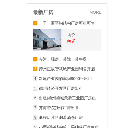
最新厂房
MORE
一千一百平钢结构厂房可租可售
1
均价：
面议
齐河，现房，带院，带牛腿，
2
6000平厂房出售 层高9.5
德州正辰智慧城产业园销售开启
3
新建产业园的车间8000平出租，
4
可办公，交通便利
德州经济开发区厂房出租
5
出租|德州德城天衢工业园厂房出
6
租
齐河带院独栋厂房出售
7
桑梓店片区润滑油仓厂房
8
小面积钢结构单一层独栋厂房低价
9